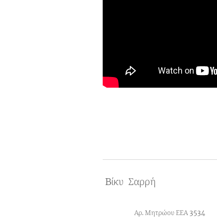
Bίκυ Σαρρή
Αρ. Μητρώου ΕΕΑ 3534